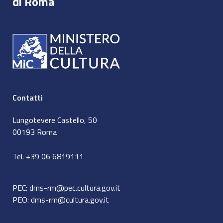
di Roma
Contatti
Lungotevere Castello, 50
00193 Roma
Tel. +39 06 6819111
PEC:
dms-rm@pec.cultura.gov.it
PEO:
dms-rm@cultura.gov.it